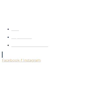
Copyright 2025 © Die Kaffeewerkstatt e. U.
Alle Preise inkl. der gesetzlichen MwST.
AGB
Impressum
Datenschutzerklärung
SOCIAL MEDIA
Facebook-f
Instagram