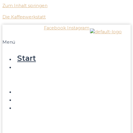
Zum Inhalt springen
Die Kaffeewerkstatt
Facebook
Instagram
Menü
Start
Leistungen
Reparatur/Service
Verkauf
Blog
Kontakt
Infos
Über
Kaffeewerkstatt
Wissenswertes