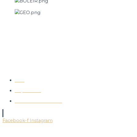
Copyright 2025 © Die Kaffeewerkstatt e. U.
Alle Preise inkl. der gesetzlichen MwST.
AGB
Impressum
Datenschutzerklärung
SOCIAL MEDIA
Facebook-f
Instagram