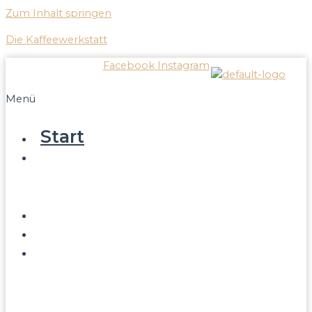
Zum Inhalt springen
Die Kaffeewerkstatt
Facebook
Instagram
Menü
Start
Leistungen
Reparatur/Service
Verkauf
Blog
Kontakt
Infos
Über
Kaffeewerkstatt
Wissenswertes